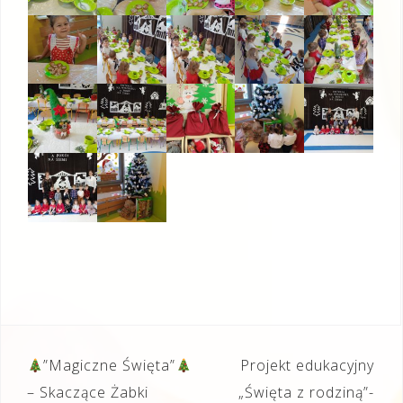
Nawigacja
”Magiczne Święta”
Projekt edukacyjny
wpisu
– Skaczące Żabki
„Święta z rodziną”-