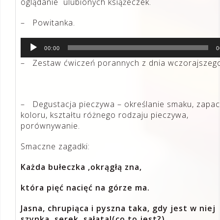
oglądanie ulubionych książeczek.
– Powitanka.
Odtwarzacz
00:00
0
plików
– Zestaw ćwiczeń porannych z dnia wczorajszeg
dźwiękowych
– Degustacja pieczywa – określanie smaku, zapac
koloru, kształtu różnego rodzaju pieczywa,
porównywanie.
Smaczne zagadki:
Każda bułeczka ,okrągłą zna,
która pięć nacięć na górze ma.
Jasna, chrupiąca i pyszna taka, gdy jest w niej
szynka, serek, sałata!(co to jest?)