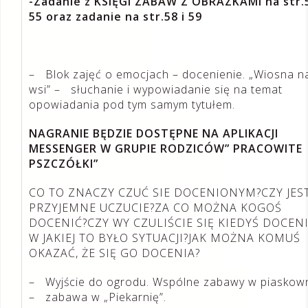
-Zadanie z KSIĘGI ZABAW Z OBRAZKAMI na str.5
55 oraz zadanie na str.58 i 59
– Blok zajęć o emocjach – docenienie. „Wiosna n
wsi” – słuchanie i wypowiadanie się na temat
opowiadania pod tym samym tytułem.
NAGRANIE BĘDZIE DOSTĘPNE NA APLIKACJI
MESSENGER W GRUPIE RODZICÓW” PRACOWITE
PSZCZÓŁKI”
CO TO ZNACZY CZUĆ SIE DOCENIONYM?CZY JES
PRZYJEMNE UCZUCIE?ZA CO MOŻNA KOGOŚ
DOCENIĆ?CZY WY CZULIŚCIE SIĘ KIEDYŚ DOCENI
W JAKIEJ TO BYŁO SYTUACJI?JAK MOŻNA KOMUŚ
OKAZAĆ, ŻE SIĘ GO DOCENIA?
– Wyjście do ogrodu. Wspólne zabawy w piaskow
– zabawa w „Piekarnię”.