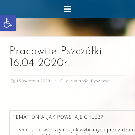
Skip
to
Otwórz pasek narzędzi
content
Pracowite Pszczółki
16.04 2020r.
15 kwietnia 2020
Aktualności Pyszczyn
TEMAT DNIA :JAK POWSTAJE CHLEB?
– Słuchanie wierszy i bajek wybranych przez dzieci