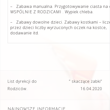
– Zabawa manualna. Przygotowywanie ciasta na 
WSPÓLNIE Z RODZICAMI . Wypiek chleba.
– Zabawy dowolne dzieci. Zabawy kostkami – licz
przez dzieci liczby wyrzuconych oczek na kostce,
dodawanie itd.
Nawigacja
List dyrekcji do
” skaczące żabki”
wpisu
Rodziców.
16.04.2020
NAJNOWSZE INFORMACJE