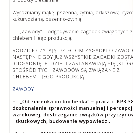
produkty piekarskie.
Wyróżniamy mąkę: pszenną, żytnią, orkiszową, ryżo
kukurydzianą, pszenno-żytnią.
– „Zawody” – odgadywanie zagadek związanych z
chlebem i jego produkcją.
RODZICE CZYTAJĄ DZIECIOM ZAGADKI O ZAWOD
NASTĘPNIE GDY JUŻ WSZYSTKIE ZAGADKI ZOST
ODGADNIĘTE DZIECI ZASTANAWIAJĄ SIĘ ,KTÓR
SPOŚRÓD TYCH ZAWODÓW SĄ ZWIĄZANE Z
CHLEBEM I JEGO PRODUKCJĄ.
ZAWODY
– „Od ziarenka do bochenka” – praca z KP3.38
doskonalenie sprawności manualnej i percepcj
wzrokowej, dostrzeganie związków przyczyno
skutkowych, budowanie wypowiedzi.